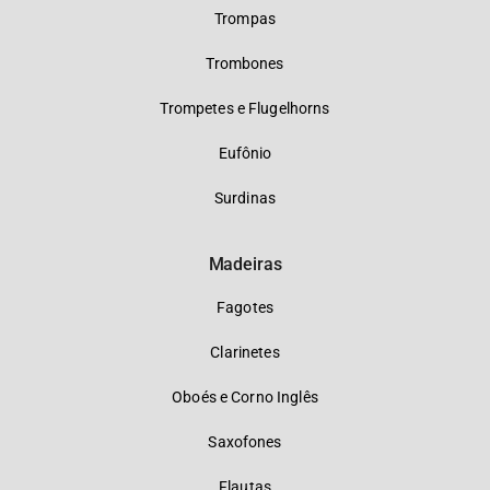
Trompas
Trombones
Trompetes e Flugelhorns
Eufônio
Surdinas
Madeiras
Fagotes
Clarinetes
Oboés e Corno Inglês
Saxofones
Flautas