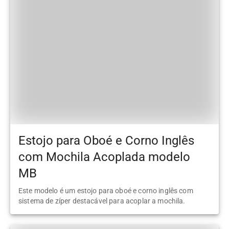
Estojo para Oboé e Corno Inglês
com Mochila Acoplada modelo
MB
Este modelo é um estojo para oboé e corno inglês com
sistema de zíper destacável para acoplar a mochila.