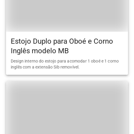
Estojo Duplo para Oboé e Corno
Inglês modelo MB
Design interno do estojo para acomodar 1 oboé e 1 corno
inglês com a extensão Sib removível.