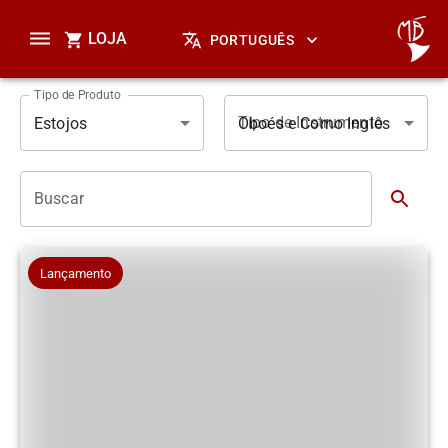
LOJA
PORTUGUÊS
Tipo de Produto
Tipo de Instrumento
Estojos
Oboés e Corno Inglês
Buscar
Lançamento