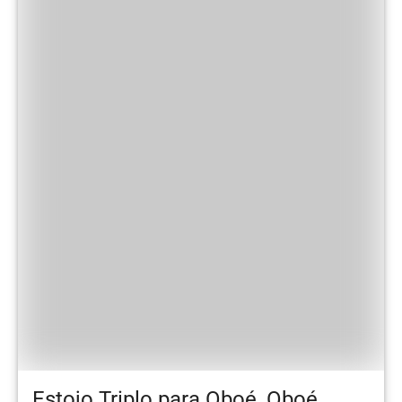
Estojo Triplo para Oboé, Oboé