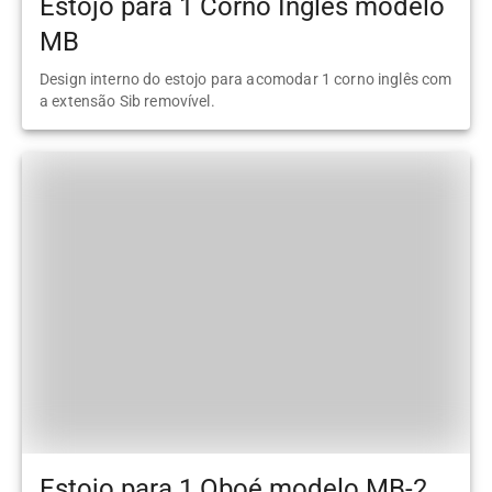
Estojo para 1 Corno Inglês modelo
MB
Design interno do estojo para acomodar 1 corno inglês com
a extensão Sib removível.
Estojo para 1 Oboé modelo MB-2