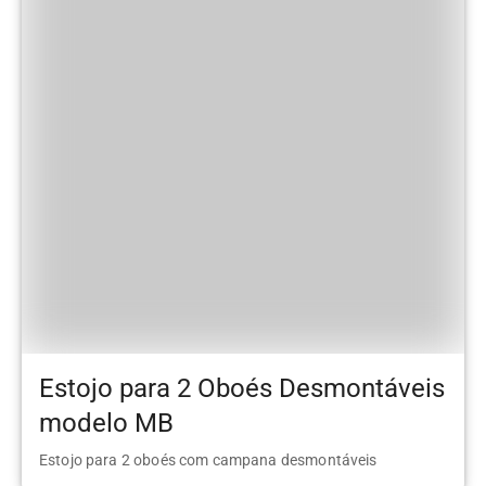
Estojo para 2 Oboés Desmontáveis
modelo MB
Estojo para 2 oboés com campana desmontáveis