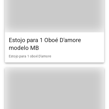
Estojo para 1 Oboé D'amore
modelo MB
Estojo para 1 oboé D'amore