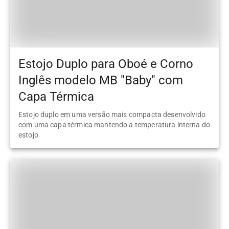
Estojo Duplo para Oboé e Corno
Inglês modelo MB "Baby" com
Capa Térmica
Estojo duplo em uma versão mais compacta desenvolvido
com uma capa térmica mantendo a temperatura interna do
estojo