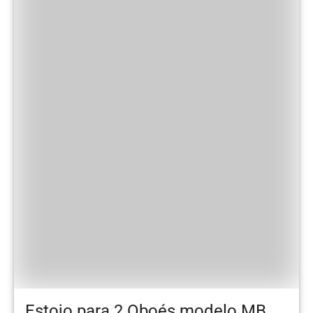
Estojo para 2 Oboés modelo MB