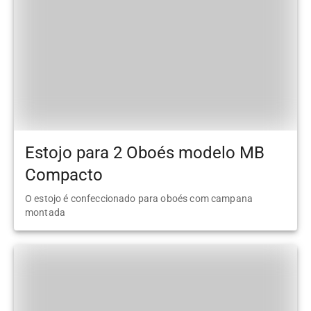
Estojo para 2 Oboés modelo MB
Compacto
O estojo é confeccionado para oboés com campana
montada