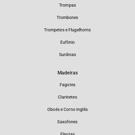
Trompas
Trombones
Trompetes e Flugelhorns
Eufônio
Surdinas
Madeiras
Fagotes
Clarinetes
Oboés e Corno Inglês
Saxofones
Flautas