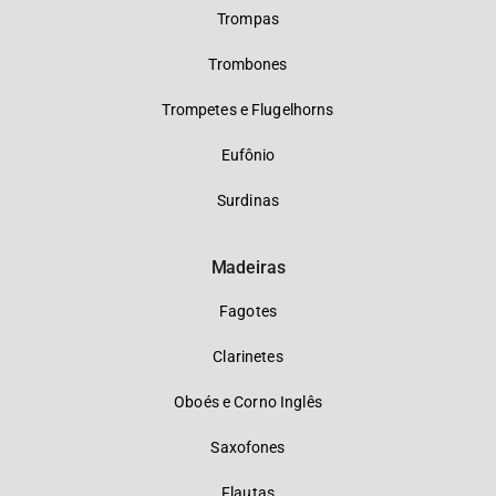
Trompas
Trombones
Trompetes e Flugelhorns
Eufônio
Surdinas
Madeiras
Fagotes
Clarinetes
Oboés e Corno Inglês
Saxofones
Flautas