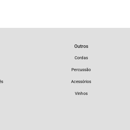
Outros
Cordas
Percussão
ês
Acessórios
Vinhos