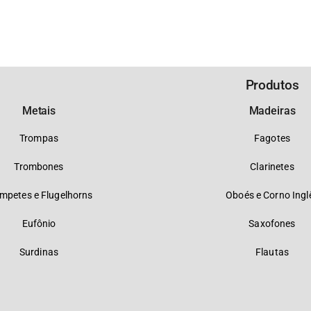
Produtos
Metais
Madeiras
Trompas
Fagotes
Trombones
Clarinetes
mpetes e Flugelhorns
Oboés e Corno Ingl
Eufônio
Saxofones
Surdinas
Flautas