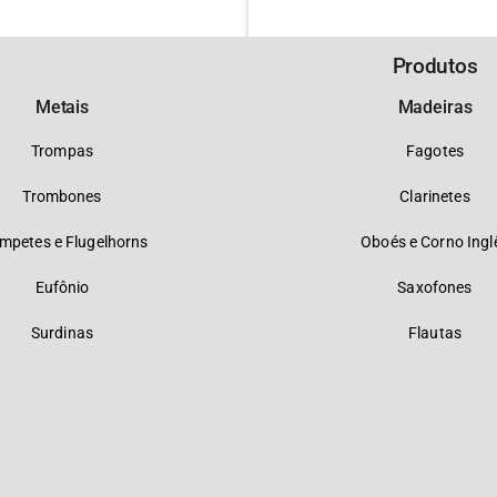
Produtos
Metais
Madeiras
Trompas
Fagotes
Trombones
Clarinetes
mpetes e Flugelhorns
Oboés e Corno Ingl
Eufônio
Saxofones
Surdinas
Flautas