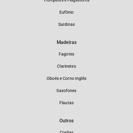
Trompetes e Flugelhorns
Eufônio
Surdinas
Madeiras
Fagotes
Clarinetes
Oboés e Corno Inglês
Saxofones
Flautas
Outros
Cordas