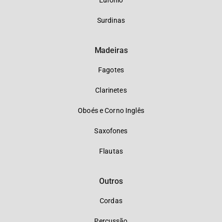
Eufônio
Surdinas
Madeiras
Fagotes
Clarinetes
Oboés e Corno Inglês
Saxofones
Flautas
Outros
Cordas
Percussão