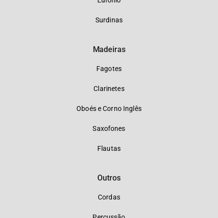
Eufônio
Surdinas
Madeiras
Fagotes
Clarinetes
Oboés e Corno Inglês
Saxofones
Flautas
Outros
Cordas
Percussão