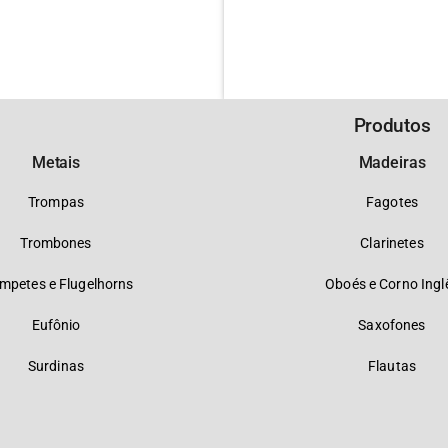
Produtos
Metais
Madeiras
Trompas
Fagotes
Trombones
Clarinetes
mpetes e Flugelhorns
Oboés e Corno Ingl
Eufônio
Saxofones
Surdinas
Flautas