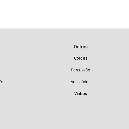
Outros
Cordas
Percussão
ês
Acessórios
Vinhos