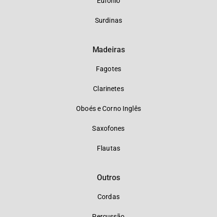
Eufônio
Surdinas
Madeiras
Fagotes
Clarinetes
Oboés e Corno Inglês
Saxofones
Flautas
Outros
Cordas
Percussão