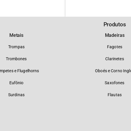
Produtos
Metais
Madeiras
Trompas
Fagotes
Trombones
Clarinetes
mpetes e Flugelhorns
Oboés e Corno Ingl
Eufônio
Saxofones
Surdinas
Flautas