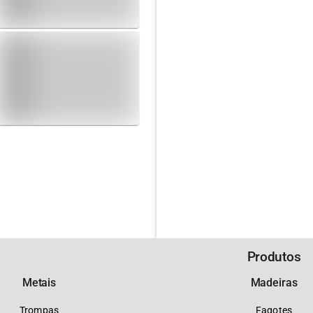
Produtos
Metais
Madeiras
Trompas
Fagotes